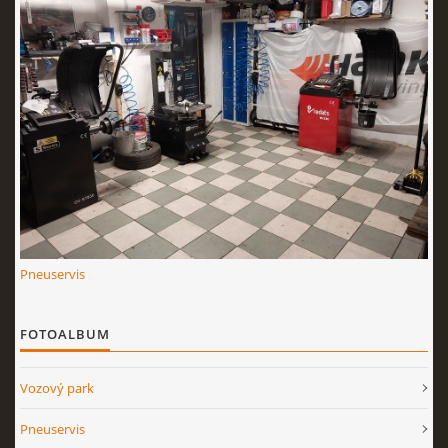
PNEUSERVIS MICHAL
CENÍK NAŠICH SLUŽEB PNEUSERVIS
NAŠE SLUŽBY PNEUSERVISU
Taxi Michal
Pneuservis
Markvartovice
Stodolní 410
FOTOALBUM
74714
+420 732 633 671
Vozový park
Pneuservis
© 2026 eStránky.cz